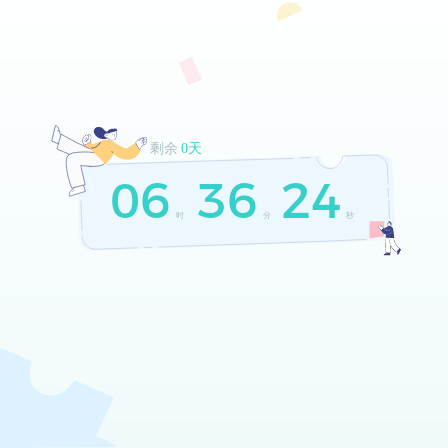
剩余
0天
06
36
24
时
分
秒