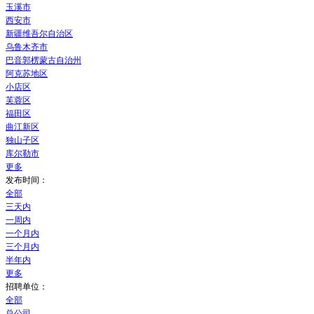
玉溪市
西安市
新疆维吾尔自治区
乌鲁木齐市
巴音郭楞蒙古自治州
阿克苏地区
小店区
芙蓉区
福田区
曲江新区
独山子区
库尔勒市
更多
发布时间：
全部
三天内
一周内
一个月内
三个月内
半年内
更多
招聘单位：
全部
总公司