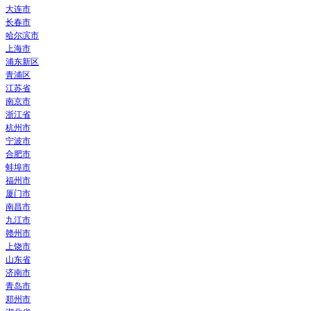
大连市
长春市
哈尔滨市
上海市
浦东新区
青浦区
江苏省
南京市
浙江省
杭州市
宁波市
合肥市
蚌埠市
福州市
厦门市
南昌市
九江市
赣州市
上饶市
山东省
济南市
青岛市
郑州市