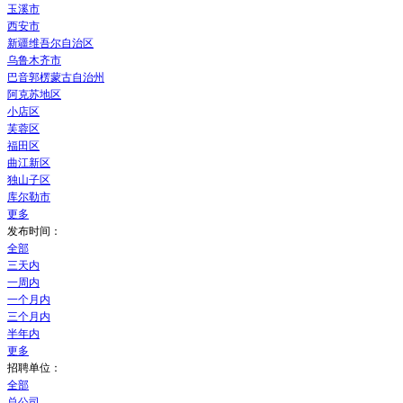
玉溪市
西安市
新疆维吾尔自治区
乌鲁木齐市
巴音郭楞蒙古自治州
阿克苏地区
小店区
芙蓉区
福田区
曲江新区
独山子区
库尔勒市
更多
发布时间：
全部
三天内
一周内
一个月内
三个月内
半年内
更多
招聘单位：
全部
总公司