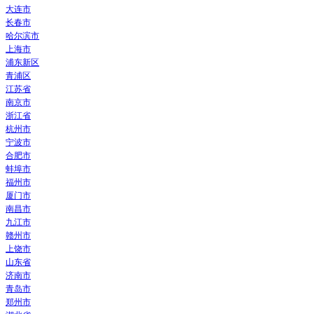
大连市
长春市
哈尔滨市
上海市
浦东新区
青浦区
江苏省
南京市
浙江省
杭州市
宁波市
合肥市
蚌埠市
福州市
厦门市
南昌市
九江市
赣州市
上饶市
山东省
济南市
青岛市
郑州市