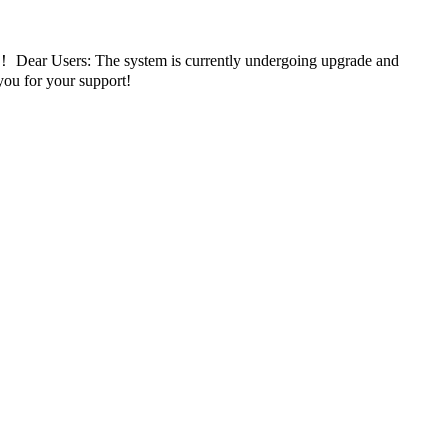
持！
Dear Users: The system is currently undergoing upgrade and
you for your support!