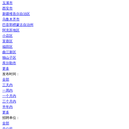
玉溪市
西安市
新疆维吾尔自治区
乌鲁木齐市
巴音郭楞蒙古自治州
阿克苏地区
小店区
芙蓉区
福田区
曲江新区
独山子区
库尔勒市
更多
发布时间：
全部
三天内
一周内
一个月内
三个月内
半年内
更多
招聘单位：
全部
总公司