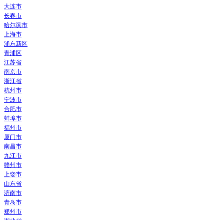
大连市
长春市
哈尔滨市
上海市
浦东新区
青浦区
江苏省
南京市
浙江省
杭州市
宁波市
合肥市
蚌埠市
福州市
厦门市
南昌市
九江市
赣州市
上饶市
山东省
济南市
青岛市
郑州市