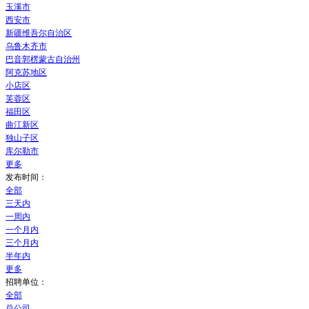
玉溪市
西安市
新疆维吾尔自治区
乌鲁木齐市
巴音郭楞蒙古自治州
阿克苏地区
小店区
芙蓉区
福田区
曲江新区
独山子区
库尔勒市
更多
发布时间：
全部
三天内
一周内
一个月内
三个月内
半年内
更多
招聘单位：
全部
总公司